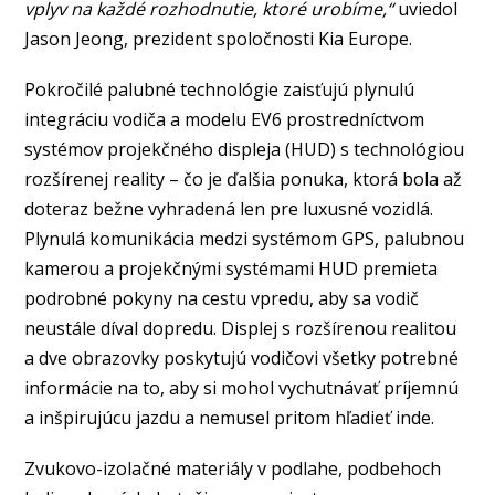
vplyv na každé rozhodnutie, ktoré urobíme,“
uviedol
Jason Jeong, prezident spoločnosti Kia Europe.
Pokročilé palubné technológie zaisťujú plynulú
integráciu vodiča a modelu EV6 prostredníctvom
systémov projekčného displeja (HUD) s technológiou
rozšírenej reality – čo je ďalšia ponuka, ktorá bola až
doteraz bežne vyhradená len pre luxusné vozidlá.
Plynulá komunikácia medzi systémom GPS, palubnou
kamerou a projekčnými systémami HUD premieta
podrobné pokyny na cestu vpredu, aby sa vodič
neustále díval dopredu. Displej s rozšírenou realitou
a dve obrazovky poskytujú vodičovi všetky potrebné
informácie na to, aby si mohol vychutnávať príjemnú
a inšpirujúcu jazdu a nemusel pritom hľadieť inde.
Zvukovo-izolačné materiály v podlahe, podbehoch