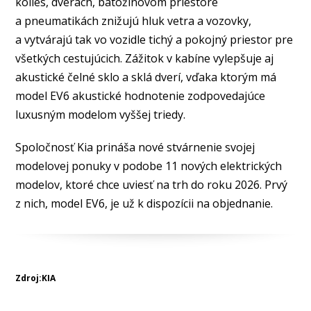
kolies, dverách, batožinovom priestore
a pneumatikách znižujú hluk vetra a vozovky,
a vytvárajú tak vo vozidle tichý a pokojný priestor pre
všetkých cestujúcich. Zážitok v kabíne vylepšuje aj
akustické čelné sklo a sklá dverí, vďaka ktorým má
model EV6 akustické hodnotenie zodpovedajúce
luxusným modelom vyššej triedy.
Spoločnosť Kia prináša nové stvárnenie svojej
modelovej ponuky v podobe 11 nových elektrických
modelov, ktoré chce uviesť na trh do roku 2026. Prvý
z nich, model EV6, je už k dispozícii na objednanie.
Zdroj:KIA