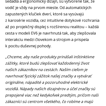
sedadlá a ergonomický dizajn, sú vytvorené tak, že
vodič je vždy na prvom mieste. Od automatických
zapustených kľučiek dverí, ktoré sa vysúvajú
z karosérie vozidla, cez intuitívne dotykové rozhrania
až po projekčný displej s rozšírenou realitou – každá
cesta v modeli EV6 je navrhnutá tak, aby zlepšovala
interakciu medzi človekom a strojom a prispela
k pocitu duševnej pohody.
„Chceme, aby naše produkty prinášali inštinktívne
zážitky, ktoré budú zlepšovať každodenný život
našich zákazníkov na cestách. Naším cieľom je
navrhovať fyzický zážitok našej značky a vytvárať
originálne, nápadité a pozoruhodné elektrické
vozidlá. Nápady našich dizajnérov a účel značky sú
prepojené viac než kedykoľvek predtým, pričom naši
zákazníci sú centrom všetkého, čo robíme a majú