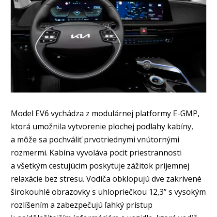
Model EV6 vychádza z modulárnej platformy E-GMP,
ktorá umožnila vytvorenie plochej podlahy kabíny,
a môže sa pochváliť prvotriednymi vnútornými
rozmermi. Kabína vyvoláva pocit priestrannosti
a všetkým cestujúcim poskytuje zážitok príjemnej
relaxácie bez stresu. Vodiča obklopujú dve zakrivené
širokouhlé obrazovky s uhlopriečkou 12,3” s vysokým
rozlíšením a zabezpečujú ľahký prístup