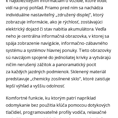
k najdôležitejším informáciám o vozidle, ktoré vodič
vidí na prvý pohľad. Priamo pred ním sa nachádza
individuálne nastaviteľný „združený displej“, ktorý
zobrazuje informácie, ako je rýchlosť, zostávajúci
elektrický dojazd či stav nabitia akumulátora. Vedľa
neho je centrálna informačná obrazovka, v ktorej sa
spája zobrazenie navigácie, informačno-zábavného
systému a systémov hlavnej ponuky. Tieto obrazovky
sú navzájom spojené do jednoliatej krivky a vytvárajú
ničím nerušený zážitok a panoramatický pocit
za každých jazdných podmienok. Sklenený materiál
predstavuje „chemicky zosilnené sklo“, ktoré zaisťuje
lepší výhľad a vyššiu odolnosť.
Komfortné funkcie, ku ktorým patrí napríklad
odomykanie bez použitia kľúča pomocou dotykových
tlačidiel, programovateľné profily vodiča, relaxačné