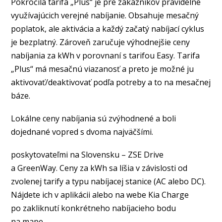
Pokročilá tarifa „Plus“ je pre zákazníkov pravidelne
využívajúcich verejné nabíjanie. Obsahuje mesačný
poplatok, ale aktivácia a každý začatý nabíjací cyklus
je bezplatný. Zároveň zaručuje výhodnejšie ceny
nabíjania za kWh v porovnaní s tarifou Easy. Tarifa
„Plus“ má mesačnú viazanosť a preto je možné ju
aktivovať/deaktivovať podľa potreby a to na mesačnej
báze.
Lokálne ceny nabíjania sú zvýhodnené a boli
dojednané vopred s dvoma najväčšími.
poskytovateľmi na Slovensku – ZSE Drive
a GreenWay. Ceny za kWh sa líšia v závislosti od
zvolenej tarify a typu nabíjacej stanice (AC alebo DC).
Nájdete ich v aplikácii alebo na webe Kia Charge
po zakliknutí konkrétneho nabíjacieho bodu
na mape.