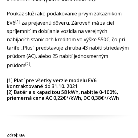
Poukaz slúži ako poďakovanie prvým zákazníkom
[1]
EV6
za prejavenú dôveru. Zároveň má za cieľ
spríjemniť im dobíjanie vozidla na verejných
nabíjacích staniciach kreditom vo výške 550€, čo pri
tarife „Plus“ predstavuje zhruba 43 nabití striedavým
prúdom (AC), alebo 25 nabití jednosmerným
[2]
prúdom
.
[1] Platí pre všetky verzie modelu EV6
kontraktované do 31.10. 2021
[2] Batéria s kapacitou 58 kWh, nabitie 0-100%,
priemerná cena AC 0,22€*/kWh, DC 0,38€*/kWh
Zdroj:KIA