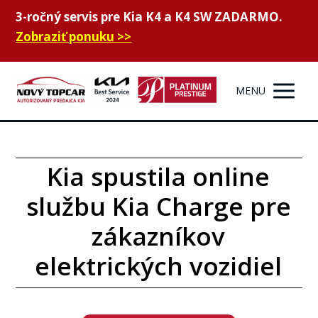
3-ročný servis pre Kia K4 a K4 SW ZADARMO.
Zobraziť ponuku >>
MENU
Kia spustila online
službu Kia Charge pre
zákazníkov
elektrických vozidiel