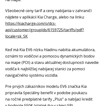
Všeobecné ceny taríf a ceny nabíjania v zahraničí
nájdete v aplikácii Kia Charge, alebo na linku:
https://kiacharge.com/o/dcs-
api/customer/groupIds/6159725/tariffs/pdf?
locale=sk_SK
Keď má Kia EV6 nízku hladinu nabitia akumulátora,
oznámi to vodičovi a pomocou dynamických bodov
na mape (POI) a stavu aktuálnej dostupnosti navedie
vodiča k najbližšej nabíjacej stanici za pomoci
navigačného systému vozidla.
Pre prvých zákazníkov modelu EV6 značka Kia
pripravila špeciálny benefit v podobe poukazu
na ročné predplatné tarify „Plus“ a nabíjací kredit
v hodnote 550€ (platné iba v rámci SR).