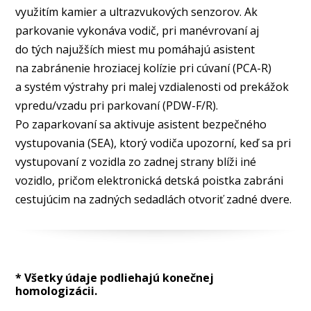
využitím kamier a ultrazvukových senzorov. Ak
parkovanie vykonáva vodič, pri manévrovaní aj
do tých najužších miest mu pomáhajú asistent
na zabránenie hroziacej kolízie pri cúvaní (PCA-R)
a systém výstrahy pri malej vzdialenosti od prekážok
vpredu/vzadu pri parkovaní (PDW-F/R).
Po zaparkovaní sa aktivuje asistent bezpečného
vystupovania (SEA), ktorý vodiča upozorní, keď sa pri
vystupovaní z vozidla zo zadnej strany blíži iné
vozidlo, pričom elektronická detská poistka zabráni
cestujúcim na zadných sedadlách otvoriť zadné dvere.
* Všetky údaje podliehajú konečnej
homologizácii.