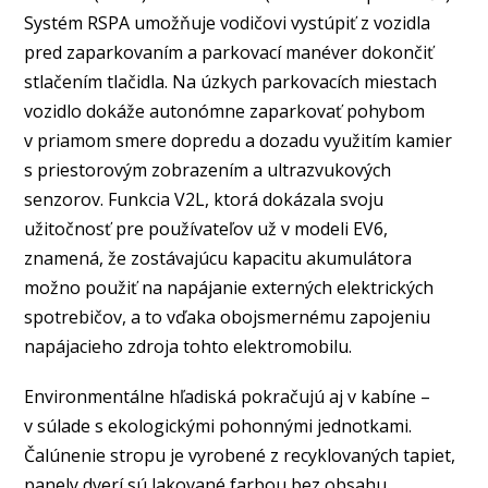
Systém RSPA umožňuje vodičovi vystúpiť z vozidla
pred zaparkovaním a parkovací manéver dokončiť
stlačením tlačidla. Na úzkych parkovacích miestach
vozidlo dokáže autonómne zaparkovať pohybom
v priamom smere dopredu a dozadu využitím kamier
s priestorovým zobrazením a ultrazvukových
senzorov. Funkcia V2L, ktorá dokázala svoju
užitočnosť pre používateľov už v modeli EV6,
znamená, že zostávajúcu kapacitu akumulátora
možno použiť na napájanie externých elektrických
spotrebičov, a to vďaka obojsmernému zapojeniu
napájacieho zdroja tohto elektromobilu.
Environmentálne hľadiská pokračujú aj v kabíne –
v súlade s ekologickými pohonnými jednotkami.
Čalúnenie stropu je vyrobené z recyklovaných tapiet,
panely dverí sú lakované farbou bez obsahu