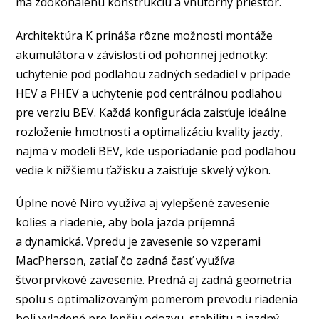
má zdokonalenú konštrukciu a vnútorný priestor.
Architektúra K prináša rôzne možnosti montáže
akumulátora v závislosti od pohonnej jednotky:
uchytenie pod podlahou zadných sedadiel v prípade
HEV a PHEV a uchytenie pod centrálnou podlahou
pre verziu BEV. Každá konfigurácia zaisťuje ideálne
rozloženie hmotnosti a optimalizáciu kvality jazdy,
najmä v modeli BEV, kde usporiadanie pod podlahou
vedie k nižšiemu ťažisku a zaisťuje skvelý výkon.
Úplne nové Niro využíva aj vylepšené zavesenie
kolies a riadenie, aby bola jazda príjemná
a dynamická. Vpredu je zavesenie so vzperami
MacPherson, zatiaľ čo zadná časť využíva
štvorprvkové zavesenie. Predná aj zadná geometria
spolu s optimalizovaným pomerom prevodu riadenia
boli vyladené pre lepšiu odozvu, stabilitu a jazdný