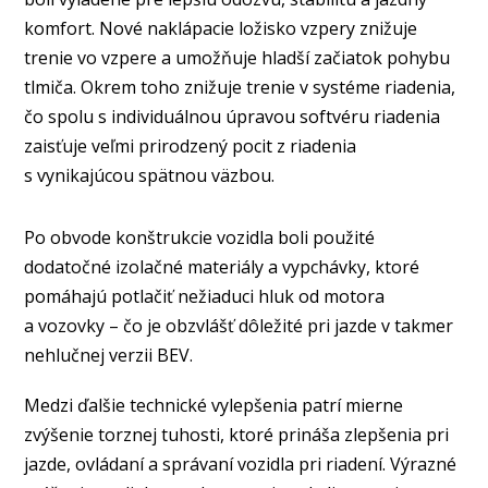
komfort. Nové naklápacie ložisko vzpery znižuje
trenie vo vzpere a umožňuje hladší začiatok pohybu
tlmiča. Okrem toho znižuje trenie v systéme riadenia,
čo spolu s individuálnou úpravou softvéru riadenia
zaisťuje veľmi prirodzený pocit z riadenia
s vynikajúcou spätnou väzbou.
Po obvode konštrukcie vozidla boli použité
dodatočné izolačné materiály a vypchávky, ktoré
pomáhajú potlačiť nežiaduci hluk od motora
a vozovky – čo je obzvlášť dôležité pri jazde v takmer
nehlučnej verzii BEV.
Medzi ďalšie technické vylepšenia patrí mierne
zvýšenie torznej tuhosti, ktoré prináša zlepšenia pri
jazde, ovládaní a správaní vozidla pri riadení. Výrazné