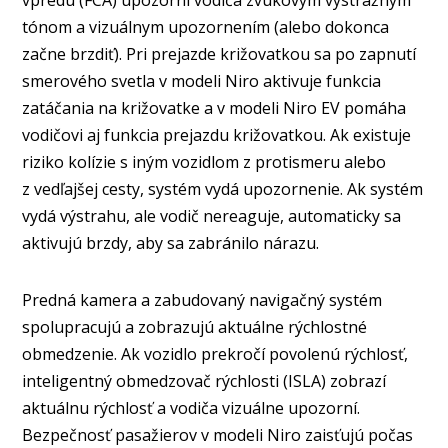
vpredu (FCA) upozorní vodiča zvukovým výstražným
tónom a vizuálnym upozornením (alebo dokonca
začne brzdiť). Pri prejazde križovatkou sa po zapnutí
smerového svetla v modeli Niro aktivuje funkcia
zatáčania na križovatke a v modeli Niro EV pomáha
vodičovi aj funkcia prejazdu križovatkou. Ak existuje
riziko kolízie s iným vozidlom z protismeru alebo
z vedľajšej cesty, systém vydá upozornenie. Ak systém
vydá výstrahu, ale vodič nereaguje, automaticky sa
aktivujú brzdy, aby sa zabránilo nárazu.
Predná kamera a zabudovaný navigačný systém
spolupracujú a zobrazujú aktuálne rýchlostné
obmedzenie. Ak vozidlo prekročí povolenú rýchlosť,
inteligentný obmedzovač rýchlosti (ISLA) zobrazí
aktuálnu rýchlosť a vodiča vizuálne upozorní.
Bezpečnosť pasažierov v modeli Niro zaisťujú počas