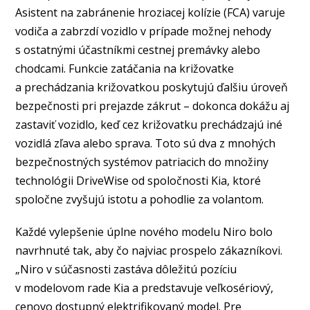
Asistent na zabránenie hroziacej kolízie (FCA) varuje
vodiča a zabrzdí vozidlo v prípade možnej nehody
s ostatnými účastníkmi cestnej premávky alebo
chodcami. Funkcie zatáčania na križovatke
a prechádzania križovatkou poskytujú ďalšiu úroveň
bezpečnosti pri prejazde zákrut – dokonca dokážu aj
zastaviť vozidlo, keď cez križovatku prechádzajú iné
vozidlá zľava alebo sprava. Toto sú dva z mnohých
bezpečnostných systémov patriacich do množiny
technológii DriveWise od spoločnosti Kia, ktoré
spoločne zvyšujú istotu a pohodlie za volantom.
Každé vylepšenie úplne nového modelu Niro bolo
navrhnuté tak, aby čo najviac prospelo zákazníkovi.
„Niro v súčasnosti zastáva dôležitú pozíciu
v modelovom rade Kia a predstavuje veľkosériový,
cenovo dostupný elektrifikovaný model. Pre