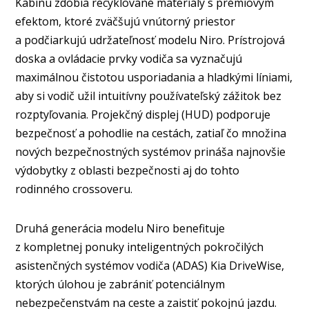
Kabínu zdobia recyklované materiály s prémiovým
efektom, ktoré zväčšujú vnútorný priestor
a podčiarkujú udržateľnosť modelu Niro. Prístrojová
doska a ovládacie prvky vodiča sa vyznačujú
maximálnou čistotou usporiadania a hladkými líniami,
aby si vodič užil intuitívny používateľský zážitok bez
rozptyľovania. Projekčný displej (HUD) podporuje
bezpečnosť a pohodlie na cestách, zatiaľ čo množina
nových bezpečnostných systémov prináša najnovšie
výdobytky z oblasti bezpečnosti aj do tohto
rodinného crossoveru.
Druhá generácia modelu Niro benefituje
z kompletnej ponuky inteligentných pokročilých
asistenčných systémov vodiča (ADAS) Kia DriveWise,
ktorých úlohou je zabrániť potenciálnym
nebezpečenstvám na ceste a zaistiť pokojnú jazdu.