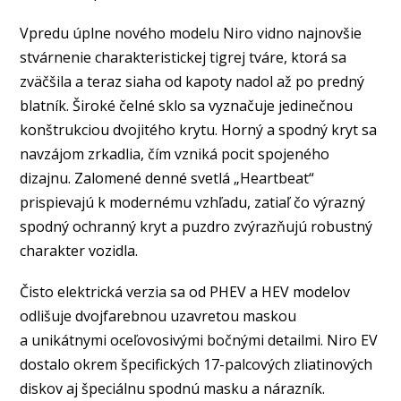
Vpredu úplne nového modelu Niro vidno najnovšie
stvárnenie charakteristickej tigrej tváre, ktorá sa
zväčšila a teraz siaha od kapoty nadol až po predný
blatník. Široké čelné sklo sa vyznačuje jedinečnou
konštrukciou dvojitého krytu. Horný a spodný kryt sa
navzájom zrkadlia, čím vzniká pocit spojeného
dizajnu. Zalomené denné svetlá „Heartbeat“
prispievajú k modernému vzhľadu, zatiaľ čo výrazný
spodný ochranný kryt a puzdro zvýrazňujú robustný
charakter vozidla.
Čisto elektrická verzia sa od PHEV a HEV modelov
odlišuje dvojfarebnou uzavretou maskou
a unikátnymi oceľovosivými bočnými detailmi. Niro EV
dostalo okrem špecifických 17-palcových zliatinových
diskov aj špeciálnu spodnú masku a nárazník.