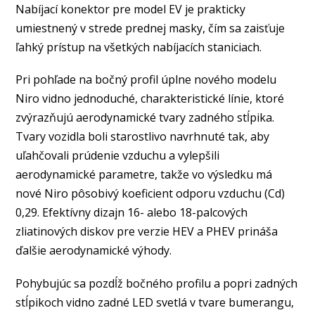
Nabíjací konektor pre model EV je prakticky
umiestnený v strede prednej masky, čím sa zaisťuje
ľahký prístup na všetkých nabíjacích staniciach.
Pri pohľade na bočný profil úplne nového modelu
Niro vidno jednoduché, charakteristické línie, ktoré
zvýrazňujú aerodynamické tvary zadného stĺpika.
Tvary vozidla boli starostlivo navrhnuté tak, aby
uľahčovali prúdenie vzduchu a vylepšili
aerodynamické parametre, takže vo výsledku má
nové Niro pôsobivý koeficient odporu vzduchu (Cd)
0,29. Efektívny dizajn 16- alebo 18-palcových
zliatinových diskov pre verzie HEV a PHEV prináša
ďalšie aerodynamické výhody.
Pohybujúc sa pozdĺž bočného profilu a popri zadných
stĺpikoch vidno zadné LED svetlá v tvare bumerangu,