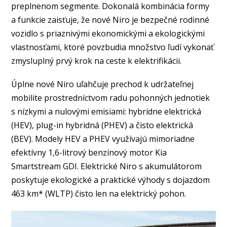
preplnenom segmente. Dokonalá kombinácia formy
a funkcie zaisťuje, že nové Niro je bezpečné rodinné
vozidlo s priaznivými ekonomickými a ekologickými
vlastnosťami, ktoré povzbudia množstvo ľudí vykonať
zmysluplný prvý krok na ceste k elektrifikácii.
Úplne nové Niro uľahčuje prechod k udržateľnej
mobilite prostredníctvom radu pohonných jednotiek
s nízkymi a nulovými emisiami: hybridne elektrická
(HEV), plug-in hybridná (PHEV) a čisto elektrická
(BEV). Modely HEV a PHEV využívajú mimoriadne
efektívny 1,6-litrový benzínový motor Kia
Smartstream GDI. Elektrické Niro s akumulátorom
poskytuje ekologické a praktické výhody s dojazdom
463 km* (WLTP) čisto len na elektrický pohon.