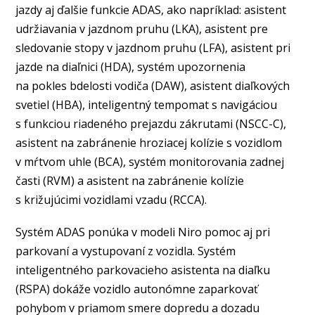
jazdy aj ďalšie funkcie ADAS, ako napríklad: asistent
udržiavania v jazdnom pruhu (LKA), asistent pre
sledovanie stopy v jazdnom pruhu (LFA), asistent pri
jazde na diaľnici (HDA), systém upozornenia
na pokles bdelosti vodiča (DAW), asistent diaľkových
svetiel (HBA), inteligentný tempomat s navigáciou
s funkciou riadeného prejazdu zákrutami (NSCC-C),
asistent na zabránenie hroziacej kolízie s vozidlom
v mŕtvom uhle (BCA), systém monitorovania zadnej
časti (RVM) a asistent na zabránenie kolízie
s križujúcimi vozidlami vzadu (RCCA).
Systém ADAS ponúka v modeli Niro pomoc aj pri
parkovaní a vystupovaní z vozidla. Systém
inteligentného parkovacieho asistenta na diaľku
(RSPA) dokáže vozidlo autonómne zaparkovať
pohybom v priamom smere dopredu a dozadu