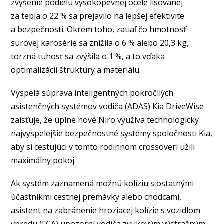
zvýšenie podielu vysokopevnej ocele lisovanej
za tepla o 22 % sa prejavilo na lepšej efektivite
a bezpečnosti. Okrem toho, zatiaľ čo hmotnosť
surovej karosérie sa znížila o 6 % alebo 20,3 kg,
torzná tuhosť sa zvýšila o 1 %, a to vďaka
optimalizácii štruktúry a materiálu.
Vyspelá súprava inteligentných pokročilých
asistenčných systémov vodiča (ADAS) Kia DriveWise
zaisťuje, že úplne nové Niro využíva technologicky
najvyspelejšie bezpečnostné systémy spoločnosti Kia,
aby si cestujúci v tomto rodinnom crossoveri užili
maximálny pokoj.
Ak systém zaznamená možnú kolíziu s ostatnými
účastníkmi cestnej premávky alebo chodcami,
asistent na zabránenie hroziacej kolízie s vozidlom