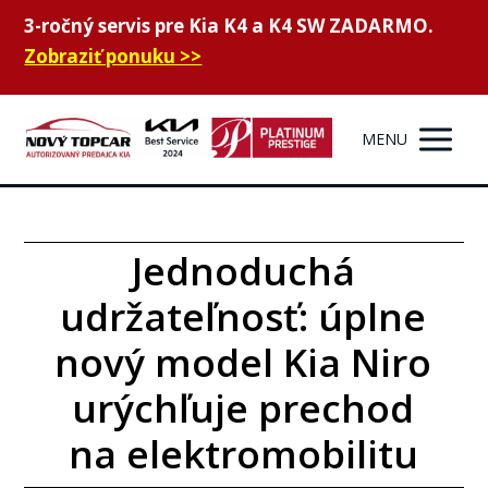
3-ročný servis pre Kia K4 a K4 SW ZADARMO.
Zobraziť ponuku >>
MENU
Jednoduchá
udržateľnosť: úplne
nový model Kia Niro
urýchľuje prechod
na elektromobilitu