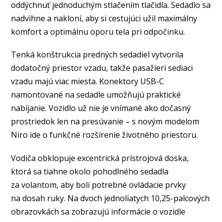
oddýchnuť jednoduchým stlačením tlačidla. Sedadlo sa
nadvihne a nakloní, aby si cestujúci užil maximálny
komfort a optimálnu oporu tela pri odpočinku.
Tenká konštrukcia predných sedadiel vytvorila
dodatočný priestor vzadu, takže pasažieri sediaci
vzadu majú viac miesta. Konektory USB-C
namontované na sedadle umožňujú praktické
nabíjanie. Vozidlo už nie je vnímané ako dočasný
prostriedok len na presúvanie – s novým modelom
Niro ide o funkčné rozšírenie životného priestoru.
Vodiča obklopuje excentrická prístrojová doska,
ktorá sa tiahne okolo pohodlného sedadla
za volantom, aby boli potrebné ovládacie prvky
na dosah ruky. Na dvoch jednoliatych 10,25-palcových
obrazovkách sa zobrazujú informácie o vozidle