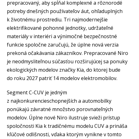
prepracovaný, aby spĺňal komplexné a rôznorodé
potreby dnešných používateľov áut, ohľaduplných
k životnému prostrediu. Tri najmodernejšie
elektrifikované pohonné jednotky, udržateľné
materiály v interiéri a výnimočné bezpečnostné
funkcie spoločne zaručujú, že úplne nová verzia
prekoná očakávania zákazníkov. Prepracované Niro
je neodmysliteľnou súčasťou rozširujúcej sa ponuky
ekologických modelov značky Kia, do ktorej bude
do roku 2027 patriť 14 modelov elektromobilov.
Segment C-CUV je jedným
z najkonkurencieschopnejších a automobilky
ponúkajú závratné množstvo porovnateľných
modelov. Úplne nové Niro ilustruje svieži prístup
spoločnosti Kia k tradičnému modelu CUV a prináša
kľúčové odlišnosti, vďaka ktorým vynikne v tomto