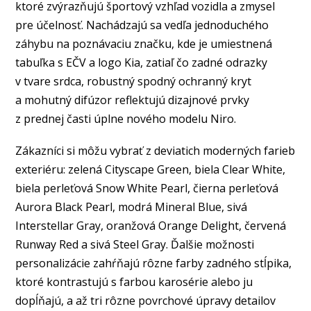
ktoré zvýrazňujú športový vzhľad vozidla a zmysel
pre účelnosť. Nachádzajú sa vedľa jednoduchého
záhybu na poznávaciu značku, kde je umiestnená
tabuľka s EČV a logo Kia, zatiaľ čo zadné odrazky
v tvare srdca, robustný spodný ochranný kryt
a mohutný difúzor reflektujú dizajnové prvky
z prednej časti úplne nového modelu Niro.
Zákazníci si môžu vybrať z deviatich moderných farieb
exteriéru: zelená Cityscape Green, biela Clear White,
biela perleťová Snow White Pearl, čierna perleťová
Aurora Black Pearl, modrá Mineral Blue, sivá
Interstellar Gray, oranžová Orange Delight, červená
Runway Red a sivá Steel Gray. Ďalšie možnosti
personalizácie zahŕňajú rôzne farby zadného stĺpika,
ktoré kontrastujú s farbou karosérie alebo ju
dopĺňajú, a až tri rôzne povrchové úpravy detailov