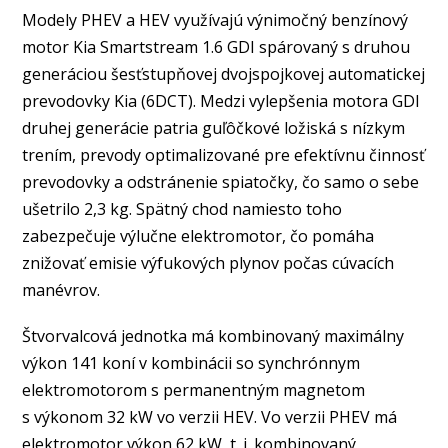
Modely PHEV a HEV využívajú výnimočný benzínový
motor Kia Smartstream 1.6 GDI spárovaný s druhou
generáciou šesťstupňovej dvojspojkovej automatickej
prevodovky Kia (6DCT). Medzi vylepšenia motora GDI
druhej generácie patria guľôčkové ložiská s nízkym
trením, prevody optimalizované pre efektívnu činnosť
prevodovky a odstránenie spiatočky, čo samo o sebe
ušetrilo 2,3 kg. Spätný chod namiesto toho
zabezpečuje výlučne elektromotor, čo pomáha
znižovať emisie výfukových plynov počas cúvacích
manévrov.
Štvorvalcová jednotka má kombinovaný maximálny
výkon 141 koní v kombinácii so synchrónnym
elektromotorom s permanentným magnetom
s výkonom 32 kW vo verzii HEV. Vo verzii PHEV má
elektromotor výkon 62 kW, t. j. kombinovaný