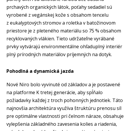
prchavých organických látok, poťahy sedadiel sú
vyrobené z vegánskej kože s obsahom tencelu
z eukalyptových stromov a roletka v batožinovom
priestore je z pleteného materiálu so 75 % obsahom
recyklovaných vlákien. Tieto udržateľne vyrábané
prvky vytvárajú environmentálne ohľaduplný interiér
plný prírodných materiálov príjemných na dotyk.
Pohodlná a dynamická jazda
Nové Niro bolo vyvinuté od základov a je postavené
na platforme K tretej generácie, aby spĺňalo
požiadavky každej z troch pohonných jednotiek. Táto
najnovšia architektúra využíva štruktúru prenosu síl
pre optimálne vlastnosti pri čelnom náraze, obsahuje
vylepšenia základného zavesenia kolies a riadenia,