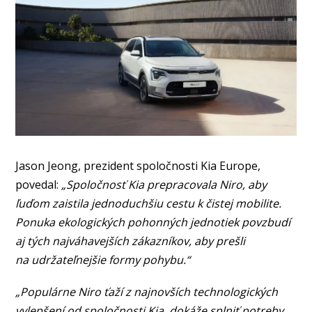
Jason Jeong, prezident spoločnosti Kia Europe,
povedal:
„Spoločnosť Kia prepracovala Niro, aby
ľuďom zaistila jednoduchšiu cestu k čistej mobilite.
Ponuka ekologických pohonných jednotiek povzbudí
aj tých najváhavejších zákazníkov, aby prešli
na udržateľnejšie formy pohybu.“
„Populárne Niro ťaží z najnovších technologických
vylepšení od spoločnosti Kia, dokáže splniť potreby