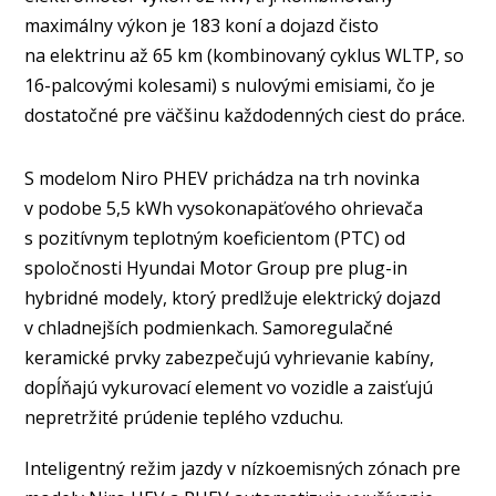
maximálny výkon je 183 koní a dojazd čisto
na elektrinu až 65 km (kombinovaný cyklus WLTP, so
16-palcovými kolesami) s nulovými emisiami, čo je
dostatočné pre väčšinu každodenných ciest do práce.
S modelom Niro PHEV prichádza na trh novinka
v podobe 5,5 kWh vysokonapäťového ohrievača
s pozitívnym teplotným koeficientom (PTC) od
spoločnosti Hyundai Motor Group pre plug-in
hybridné modely, ktorý predlžuje elektrický dojazd
v chladnejších podmienkach. Samoregulačné
keramické prvky zabezpečujú vyhrievanie kabíny,
dopĺňajú vykurovací element vo vozidle a zaisťujú
nepretržité prúdenie teplého vzduchu.
Inteligentný režim jazdy v nízkoemisných zónach pre