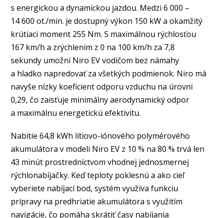
s energickou a dynamickou jazdou. Medzi 6 000 –
14 600 ot./min. je dostupný výkon 150 kW a okamžitý
krútiaci moment 255 Nm. S maximálnou rýchlosťou
167 km/h a zrýchlením z 0 na 100 km/h za 7,8
sekundy umožní Niro EV vodičom bez námahy
a hladko napredovať za všetkých podmienok. Niro má
navyše nízky koeficient odporu vzduchu na úrovni
0,29, čo zaisťuje minimálny aerodynamický odpor
a maximálnu energetickú efektivitu.
Nabitie 64,8 kWh lítiovo-iónového polymérového
akumulátora v modeli Niro EV z 10 % na 80 % trvá len
43 minút prostredníctvom vhodnej jednosmernej
rýchlonabíjačky. Keď teploty poklesnú a ako cieľ
vyberiete nabíjací bod, systém využíva funkciu
prípravy na predhriatie akumulátora s využitím
navigácie, čo pomáha skrátiť časy nabíjania