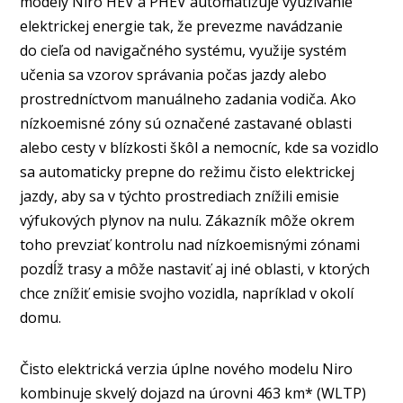
modely Niro HEV a PHEV automatizuje využívanie
elektrickej energie tak, že prevezme navádzanie
do cieľa od navigačného systému, využije systém
učenia sa vzorov správania počas jazdy alebo
prostredníctvom manuálneho zadania vodiča. Ako
nízkoemisné zóny sú označené zastavané oblasti
alebo cesty v blízkosti škôl a nemocníc, kde sa vozidlo
sa automaticky prepne do režimu čisto elektrickej
jazdy, aby sa v týchto prostrediach znížili emisie
výfukových plynov na nulu. Zákazník môže okrem
toho prevziať kontrolu nad nízkoemisnými zónami
pozdĺž trasy a môže nastaviť aj iné oblasti, v ktorých
chce znížiť emisie svojho vozidla, napríklad v okolí
domu.
Čisto elektrická verzia úplne nového modelu Niro
kombinuje skvelý dojazd na úrovni 463 km* (WLTP)