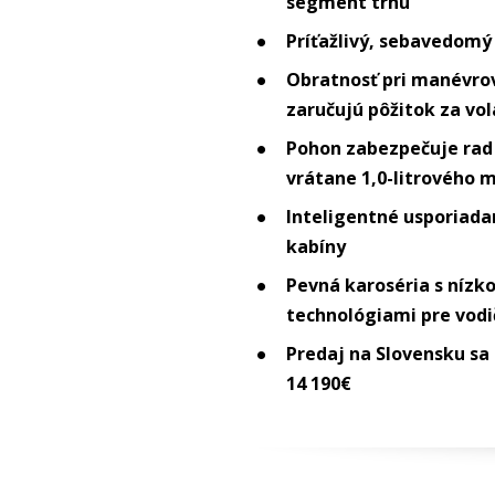
segment trhu
Príťažlivý, sebavedomý
Obratnosť pri manévro
zaručujú pôžitok za v
Pohon zabezpečuje rad
vrátane 1,0-litrového 
Inteligentné usporiada
kabíny
Pevná karoséria s níz
technológiami pre vodi
Predaj na Slovensku sa 
14 190€