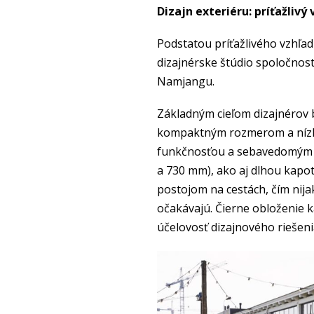
Dizajn exteriéru: príťažlivý
Podstatou príťažlivého vzhľad
dizajnérske štúdio spoločnos
Namjangu.
Základným cieľom dizajnérov 
kompaktným rozmerom a nízkem
funkčnosťou a sebavedomým vz
a 730 mm), ako aj dlhou kapo
postojom na cestách, čím nij
očakávajú. Čierne obloženie 
účelovosť dizajnového riešenia