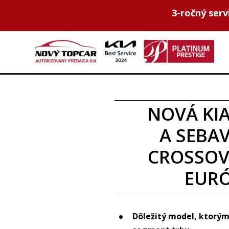
3-ročný ser
NOVÁ KIA
A SEBA
CROSSOV
EURÓ
Dôležitý model, ktorým 