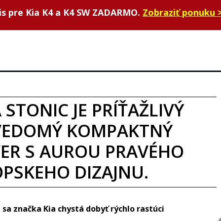
vis pre Kia K4 a K4 SW ZADARMO.
Zobraziť ponuku 
 STONIC JE PRÍŤAŽLIVÝ
VEDOMÝ KOMPAKTNÝ
ER S AUROU PRAVÉHO
PSKEHO DIZAJNU.
sa značka Kia chystá dobyť rýchlo rastúci