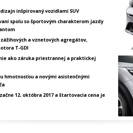
 dizajn inšpirovaný vozidlami SUV
vaní spolu so športovým charakterom jazdy
olantom
 zážihových a vznetových agregátov,
motora T-GDI
nie ako záruka priestrannej a praktickej
kou hmotnosťou a novými asistenčnými
ča
začne 12. októbra 2017 a štartovacia cena je