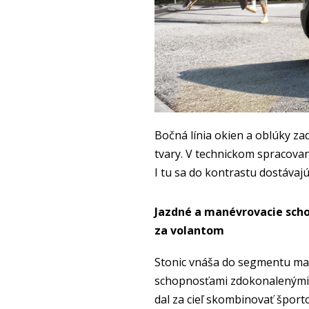
Bočná línia okien a oblúky za
tvary. V technickom spracovan
I tu sa do kontrastu dostávaj
Jazdné a manévrovacie scho
za volantom
Stonic vnáša do segmentu mal
schopnosťami zdokonalenými n
dal za cieľ skombinovať športo