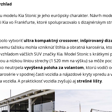
 vzhľad
u modelu Kia Stonic je jeho európsky charakter. Návrh mode
ti Kia vo Frankfurte, ktoré spolupracovalo s dizajnérskym s
bolo vytvoriť
ultra kompaktný crossover
,
inšpirovaný diz
u ťažisku mohla vzniknúť štíhla a obratná karoséria, ktor
hľadom väčších SUV značky Kia. Model Stonic s krátkymi p
tou a nízkou líniou strechy (1 520 mm na výšku) sa môže po
ako neutrpela
vyvýšená poloha za volantom
, ktorú vodiči
karosérie v spodnej časti vozidla a nájazdové kryty vpredu
 vozidla. A praktickosť vozidla zvyšujú aj
strešné lišty
.