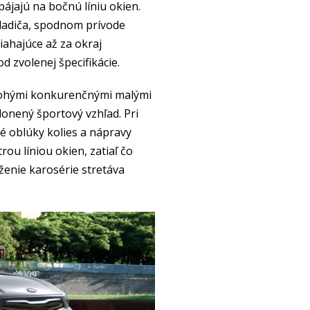
ájajú na bočnú líniu okien.
ladiča, spodnom prívode
ahajúce až za okraj
d zvolenej špecifikácie.
 mnohými konkurenčnými malými
onený športový vzhľad. Pri
é oblúky kolies a nápravy
rou líniou okien, zatiaľ čo
ženie karosérie stretáva