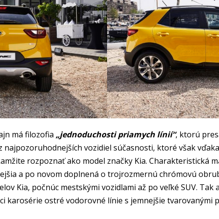
ajn má filozofia
„jednoduchosti priamych línií“
, ktorú pre
z najpozoruhodnejších vozidiel súčasnosti, ktoré však vďaka
žite rozpoznať ako model značky Kia. Charakteristická mas
nejšia a po novom doplnená o trojrozmernú chrómovú obrubu
delov Kia, počnúc mestskými vozidlami až po veľké SUV. Tak
mci karosérie ostré vodorovné línie s jemnejšie tvarovanými 