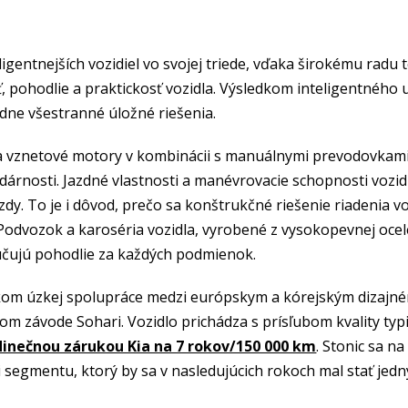
ligentnejších vozidiel vo svojej triede, vďaka širokému radu 
, pohodlie a praktickosť vozidla. Výsledkom inteligentného u
dne všestranné úložné riešenia.
 vznetové motory v kombinácii s manuálnymi prevodovkami,
dárnosti. Jazdné vlastnosti a manévrovacie schopnosti vozi
zdy. To je i dôvod, prečo sa konštrukčné riešenie riadenia voz
odvozok a karoséria vozidla, vyrobené z vysokopevnej ocele
učujú pohodlie za každých podmienok.
edkom úzkej spolupráce medzi európskym a kórejským dizajn
kom závode Sohari. Vozidlo prichádza s prísľubom kvality typ
dinečnou zárukou Kia na 7 rokov/150 000 km
. Stonic sa n
ci segmentu, ktorý by sa v nasledujúcich rokoch mal stať jed