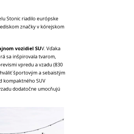
lu Stonic riadilo európske
trediskom značky v kórejskom
ajnom vozidiel SU
V. Vďaka
á sa inšpirovala tvarom,
revismi vpredu a vzadu (830
chváliť športovým a sebaistým
 od kompaktného SUV
 a vzadu dodatočne umocňujú