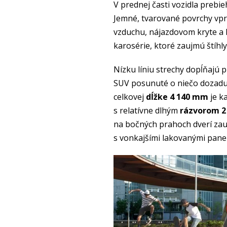
V prednej časti vozidla prebi
Jemné, tvarované povrchy vpr
vzduchu, nájazdovom kryte a 
karosérie, ktoré zaujmú štíhly
Nízku líniu strechy dopĺňajú
SUV posunuté o niečo dozadu.
celkovej
dĺžke 4 140 mm
je k
s relatívne dlhým
rázvorom 
na bočných prahoch dverí zau
s vonkajšími lakovanými pane