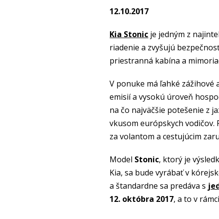
12.10.2017
Kia Stonic
je jedným z najinte
riadenie a zvyšujú bezpečnosť
priestranná kabína a mimoria
V ponuke má ľahké zážihové a
emisií a vysokú úroveň hospo
na čo najväčšie potešenie z ja
vkusom európskych vodičov. P
za volantom a cestujúcim zar
Model
Stonic
, ktorý je výsl
Kia, sa bude vyrábať v kórejs
a štandardne sa predáva s
je
12. októbra 2017
, a to v rám