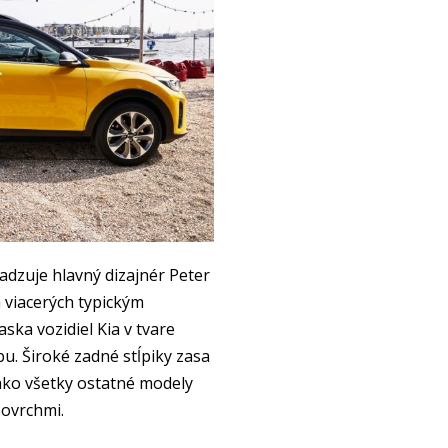
sadzuje hlavný dizajnér Peter
 viacerých typickým
ka vozidiel Kia v tvare
. Široké zadné stĺpiky zasa
 ako všetky ostatné modely
povrchmi.