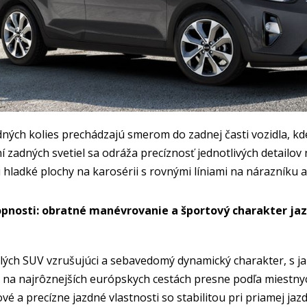
dných kolies prechádzajú smerom do zadnej časti vozidla, kde
í zadných svetiel sa odráža precíznosť jednotlivých detailo
ú hladké plochy na karosérii s rovnými líniami na nárazníku
pnosti: obratné manévrovanie a športový charakter jaz
ých SUV vzrušujúci a sebavedomý dynamický charakter, s j
a najrôznejších európskych cestách presne podľa miestnych 
vé a precízne jazdné vlastnosti so stabilitou pri priamej ja