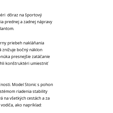
téri dôraz na športový
ia prednej a zadnej nápravy
olantom.
eárny priebeh nakláňania
á znižuje bočný náklon
onúka presnejšie zatáčanie
i konštruktéri umiestniť
nosti. Model Stonic s pohon
stémom riadenia stability
vá na všetkých cestách a za
vodiča, ako napríklad: