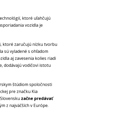
technológií, ktoré uľahčujú
sporiadania vozidla je
 ktoré zaručujú nízku tvorbu
dla sú vyladené s ohľadom
idla aj zavesenia kolies riadi
, dodávajú vodičovi istotu
érskym štúdiom spoločnosti
ickej pre značku Kia
a Slovensku
začne predávať
ným z najväčších v Európe.