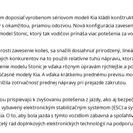
om doposiaľ vyrobenom sériovom modeli Kia kládli konštruk
 s okamžitou, priamou odozvou. Nová konfigurácia zavesen
model Stonic, ktorý tak vodičovi prináša viac potešenia za v
arosti zavesenie kolies, sa snažili dosiahnuť prirodzený, lin
ých konkurentov na to použili relatívne tuhú nápravu, ktor
denie modelu Stonic je vďaka rôznym úpravám rýchlejšie a p
účasné modely Kia. A vďaka krátkemu prednému previsu mohl
znížila zotrvačnosť prednej nápravy pri prejazde zákrutou.
 prispievajú k zvyšovaniu potešenia z jazdy, ako aj bezpeč
e vybavený elektronickým stabilizačným systémom (ESC) a sy
ia. O to, aby bola jazda s týmto vozidlom zábavná a spoľahli
elý rad doplnkových elektronických technológií na podporu 