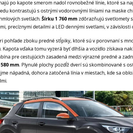
ehajú po kapote smerom nadol rovnobežné línie, ktoré sa nap
edu kontrastujú s ostrými vodorovnými líniami na maske ch
hmlových svetlách.
Šírku 1 760 mm
zdôrazňujú svetlomety si
mi, precíznymi detailmi a LED dennými svetlami, v závislosti o
 pri pohľade zboku predné stĺpiky, ktoré sú v porovnaní s
 Kapota vďaka tomu vyzerá byť dlhšia a vozidlo získava nakl
abína pre cestujúcich zasadená medzi výrazné predné a zadn
2 580 mm
. Plynulé plochy pozdĺž dverí sú skombinované s ost
jme nápadná, dohora zatočená línia v miestach, kde sa oblo
lmi.