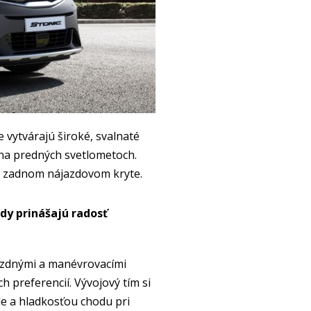
 vytvárajú široké, svalnaté
v na predných svetlometoch.
 a zadnom nájazdovom kryte.
dy prinášajú radosť
azdnými a manévrovacími
preferencií. Vývojový tím si
zde a hladkosťou chodu pri