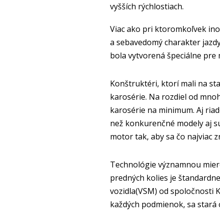
vyšších rýchlostiach.
Viac ako pri ktoromkoľvek in
a sebavedomý charakter jazdy
bola vytvorená špeciálne pre 
Konštruktéri, ktorí mali na st
karosérie. Na rozdiel od mnoh
karosérie na minimum. Aj ria
než konkurenčné modely aj s
motor tak, aby sa čo najviac 
Technológie významnou mierou
predných kolies je štandardn
vozidla(VSM) od spoločnosti K
každých podmienok, sa stará c