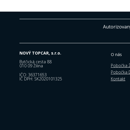
Autorizovaný
NOVÝ TOPCAR, s.r.o.
O nás
Bytčická cesta 88
Pobočka Ž
010 09 Žilina
Pobočka D
IČO: 36371653
Kontakt
IČ DPH: SK2020101325