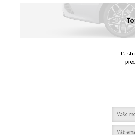
To
Dostu
pred