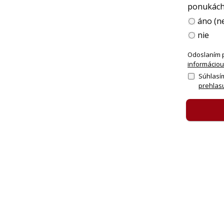
ponukách
áno (n
nie
Odoslaním 
informáciou
Súhlasí
prehlasu