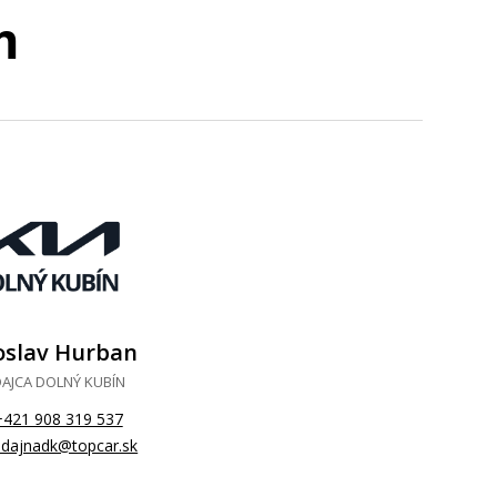
m
oslav Hurban
AJCA DOLNÝ KUBÍN
+421 908 319 537
edajnadk@topcar.sk