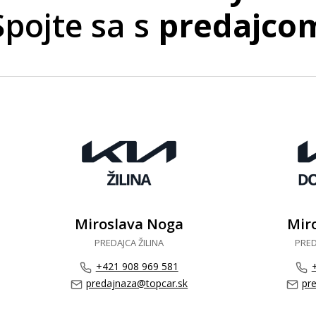
Spojte sa s
predajco
Miroslava Noga
Mir
PREDAJCA ŽILINA
PRED
+421 908 969 581
predajnaza@topcar.sk
pr