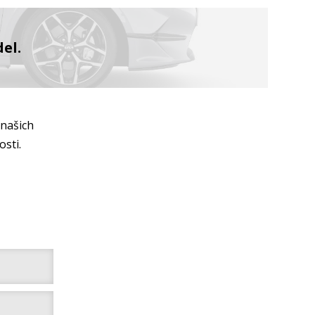
el.
 našich
osti.