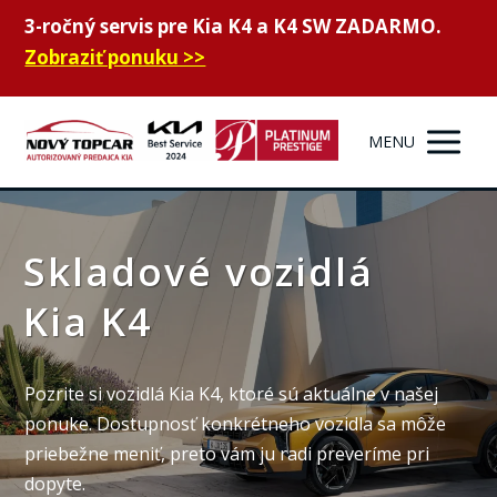
3-ročný servis pre Kia K4 a K4 SW ZADARMO.
Zobraziť ponuku >>
MENU
Skladové vozidlá
Kia K4
Pozrite si vozidlá Kia K4, ktoré sú aktuálne v našej
ponuke. Dostupnosť konkrétneho vozidla sa môže
priebežne meniť, preto vám ju radi preveríme pri
dopyte.