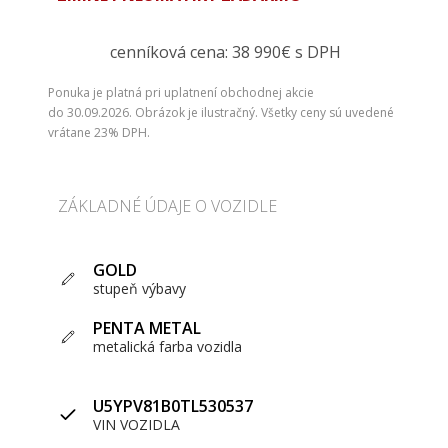
cenníková cena: 38 990€ s DPH
Ponuka je platná pri uplatnení obchodnej akcie
do 30.09.2026. Obrázok je ilustračný. Všetky ceny sú uvedené
vrátane 23% DPH.
ZÁKLADNÉ ÚDAJE O VOZIDLE
GOLD
stupeň výbavy
PENTA METAL
metalická farba vozidla
U5YPV81B0TL530537
VIN VOZIDLA