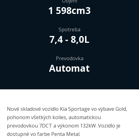
Objem
1 598cm3
Spotreba
7,4 - 8,0L
Prevodovka
Automat
Nové skladové vozidlo Kia Sportage vo výbave Gold,
pohonom všetkých kolies, automatickou
prevodovkou 7DCT a výkonom 132kW. Vozidlo je
dostupné vo farbe Penta Metal.