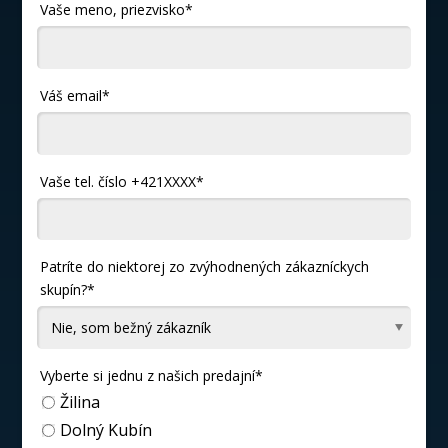
Digitálny palubný počítač s centrálnym 4,2" LCD
Vaše meno, priezvisko*
displejom
Osvetlenie slnečných clôn vodiča a spolujazdca
Váš email*
Samostmievajúce vnútorné spätné zrkadlo
USB-C nabíjací port na palubnej doske
USB-C nabíjací port v operadlách sedadiel vodiča
Vaše tel. číslo +421XXXX*
a spolujazdca
12V elektrická zásuvka na palubnej doske
12V elektrická zásuvka v batožinovom priestore
Patríte do niektorej zo zvýhodnených zákazníckych
skupín?*
Vyberte si jednu z našich predajní*
Žilina
Dolný Kubín