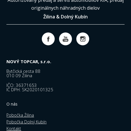
Autorizovaný predaj a servis automobilov KIA, predaj
originálnych náhradných dielov
Žilina & Dolný Kubín
NOVÝ TOPCAR, s.r.o.
Bytčická cesta 88
010 09 Žilina
IČO: 36371653
IČ DPH: SK2020101325
O nás
Pobočka Žilina
Pobočka Dolný Kubín
Kontakt