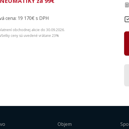
NEUMATIKY za 99€
á cena: 19 170€ s DPH
platnení obchodnej akcie do 30.09.2026.
. Všetky ceny sú uvedené vrátane 23%
ivo
Objem
Spo