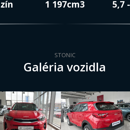
zín
1 197cm3
5,7 
STONIC
Galéria vozidla