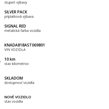
stupeň výbavy
SILVER PACK
príplatková výbava
SIGNAL RED
metalická farba vozidla
KNADA818AST069801
VIN VOZIDLA
10 km
stav kilometrov
SKLADOM
dostupnosť vozidla
NOVÉ VOZIDLO
stav vozidla