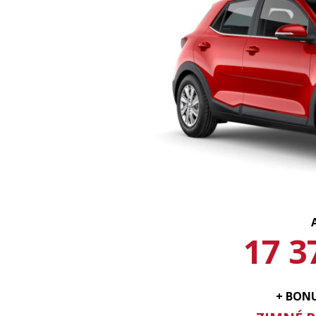
17 3
+ BON