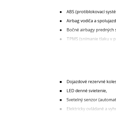
ABS (protiblokovací systé
Airbag vodiča a spolujazd
Bočné airbagy predných s
TPMS (snímanie tlaku v p
ISOFIX uchytenie detskej 
Alarm, imobilizér,
ISG (Štart / Stop systém),
FCA+ (asistent na predch
Dojazdové rezervné kole
DAW (systém sledovania p
LED denné svietenie,
HBA (asistent pre automat
Svetelný senzor (automat
LKA+LFA (aktívny asistent
Elektricky ovládané a vyh
ISLA (inteligentný asist