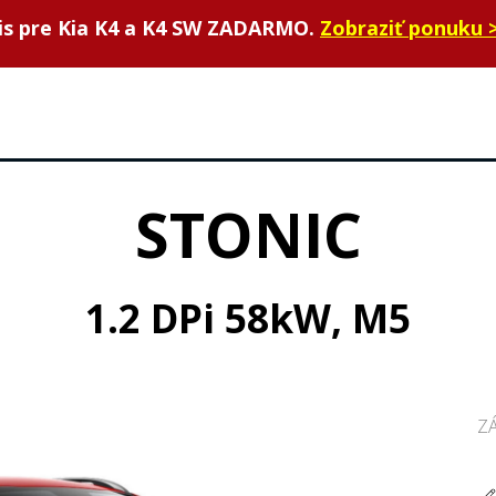
vis pre Kia K4 a K4 SW ZADARMO.
Zobraziť ponuku 
STONIC
1.2 DPi 58kW
, M5
Z