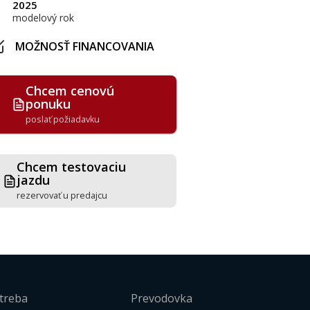
2025
modelový rok
MOŽNOSŤ FINANCOVANIA
Chcem cenovú
ponuku
poslať požiadavku
Chcem testovaciu
jazdu
rezervovať u predajcu
treba
Prevodovka