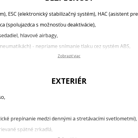
m), ESC (elektronický stabilizačný systém), HAC (asistent pr
ca (spolujazdca s možnosťou deaktivácie),
edadiel, hlavové airbagy,
neumatikách) - nepriame snímanie tlaku cez systém ABS,
Zobraziť viac
sedačky,
EXTERIÉR
ádzanie čelným zrážkam detegujúci automobily/cyklistov/ch
so,
ozornosti vodiča),
ické prepínanie diaľkových svetiel),
ické prepínanie medzi dennými a stretávacími svetlometmi),
 udržiavania v strede jazdného pruhu zabraňujúci prekročen
rievané spätné zrkadlá,
ent rozpoznávania dopravných obmedzení),