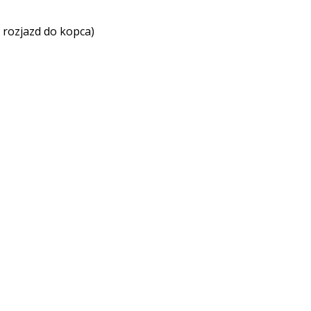
e rozjazd do kopca)
odcov),
iu čiary),