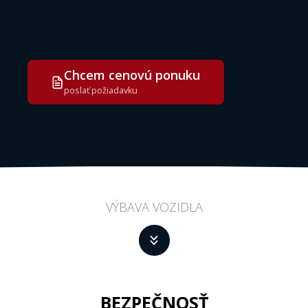
Chcem cenovú ponuku
poslať požiadavku
VÝBAVA VOZIDLA
BEZPEČNOSŤ