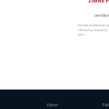
ZIMNÉ P
cenníkov
Ponuka je platná pri u
Obrázok je ilustračný
DPH.
Výkon
Pal