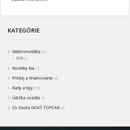
KATEGÓRIE
Elektromobilita
(6)
EV9
(5)
Novinky Kia
(7)
Predaj a financovanie
(4)
Rady a tipy
(13)
Údržba vozidla
(4)
Zo života NOVÝ TOPCAR
(4)