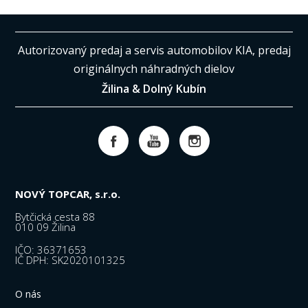
Autorizovaný predaj a servis automobilov KIA, predaj
originálnych náhradných dielov
Žilina & Dolný Kubín
NOVÝ TOPCAR, s.r.o.
Bytčická cesta 88
010 09 Žilina
IČO: 36371653
IČ DPH: SK2020101325
O nás