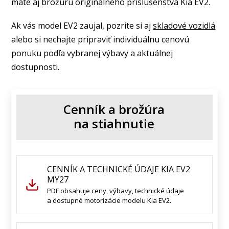
máte aj brožúru originálneho príslušenstva Kia EV2.
Ak vás model EV2 zaujal, pozrite si aj
skladové vozidlá
alebo si nechajte pripraviť individuálnu cenovú
ponuku podľa vybranej výbavy a aktuálnej
dostupnosti.
Cenník a brožúra
na stiahnutie
CENNÍK A TECHNICKÉ ÚDAJE KIA EV2
MY27
PDF obsahuje ceny, výbavy, technické údaje
a dostupné motorizácie modelu Kia EV2.