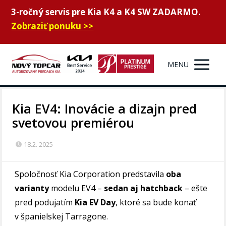
3-ročný servis pre Kia K4 a K4 SW ZADARMO.
Zobraziť ponuku >>
MENU
Kia EV4: Inovácie a dizajn pred
svetovou premiérou
18.2. 2025
Spoločnosť Kia Corporation predstavila
oba
varianty
modelu EV4 –
sedan aj hatchback
– ešte
pred podujatím
Kia EV Day
, ktoré sa bude konať
v španielskej Tarragone.