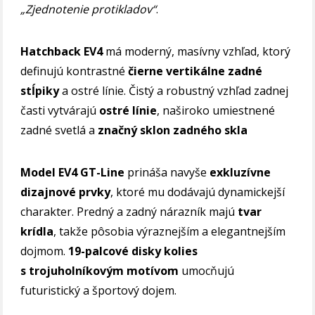
„Zjednotenie protikladov“
.
Hatchback EV4
má moderný, masívny vzhľad, ktorý
definujú kontrastné
čierne vertikálne zadné
stĺpiky
a ostré línie. Čistý a robustný vzhľad zadnej
časti vytvárajú
ostré línie
, naširoko umiestnené
zadné svetlá a
značný sklon zadného skla
Model EV4 GT-Line
prináša navyše
exkluzívne
dizajnové prvky
, ktoré mu dodávajú dynamickejší
charakter. Predný a zadný nárazník majú
tvar
krídla
, takže pôsobia výraznejším a elegantnejším
dojmom.
19-palcové disky kolies
s trojuholníkovým motívom
umocňujú
futuristický a športový dojem.