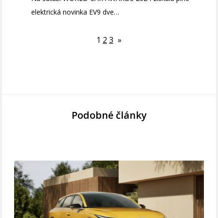
elektrická novinka EV9 dve…
1
2
3
»
Podobné články