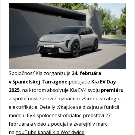
Spoločnosť Kia zorganizuje
24. februára
v španielskej Tarragone
podujatie
Kia EV Day
2025
, na ktorom absolvuje Kia EV4 svoju
premiéru
a spoločnosť zároveň oznámi rozšírenú stratégiu
elektrifikácie. Detaily týkajúce sa dizajnu a funkcií
modelu EV4 spoločnosť oficiálne predstaví 27.
februára a video z podujatia zverejní v marci
na
YouTube kanáli Kia Worldwide
.