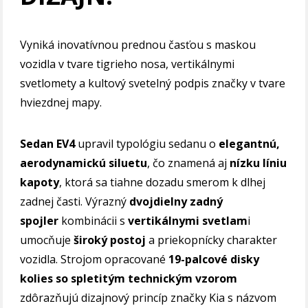
Vyniká inovatívnou prednou časťou s maskou
vozidla v tvare tigrieho nosa, vertikálnymi
svetlomety a kultový svetelný podpis značky v tvare
hviezdnej mapy.
Sedan EV4
upravil typológiu sedanu o
elegantnú,
aerodynamickú siluetu
, čo znamená aj
nízku líniu
kapoty
, ktorá sa tiahne dozadu smerom k dlhej
zadnej časti. Výrazný
dvojdielny zadný
spojler
kombinácii s
vertikálnymi svetlam
i
umocňuje
široký postoj
a priekopnícky charakter
vozidla. Strojom opracované
19-palcové disky
kolies so spletitým technickým vzorom
zdôrazňujú dizajnový princíp značky Kia s názvom